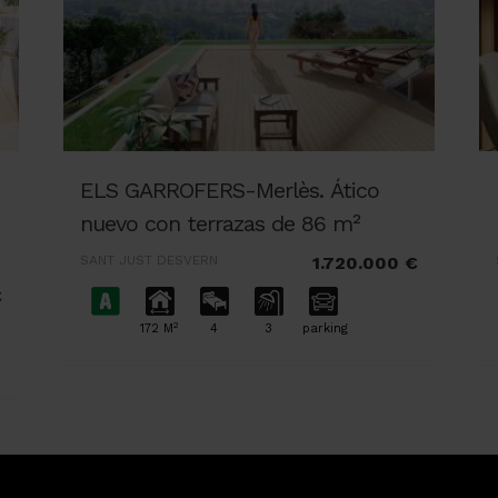
ELS GARROFERS-Merlès. Ático
nuevo con terrazas de 86 m²
SANT JUST DESVERN
1.720.000 €
€
2
172 M
4
3
parking