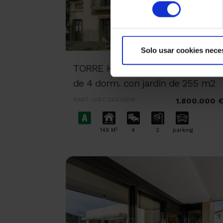
consentimiento
Solo usar cookies nece
TORRE HEREU Planta baja nueva
de 4 dorm. con jardín de 255 m2
SANT JUST DESVERN
1.800.000 
2
149 M
4
2
parking