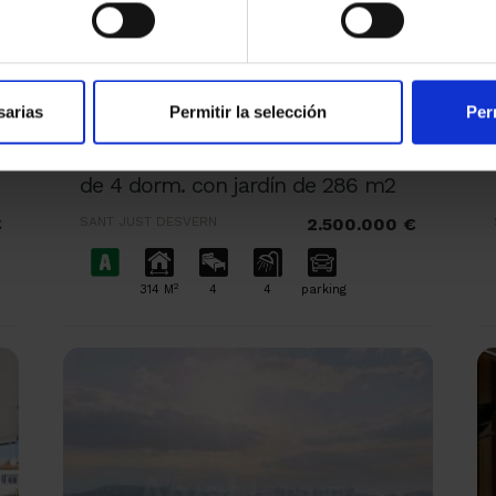
sarias
Permitir la selección
Per
TORRE HEREU Piso tríplex nuevo
de 4 dorm. con jardín de 286 m2
€
SANT JUST DESVERN
2.500.000 €
2
314 M
4
4
parking