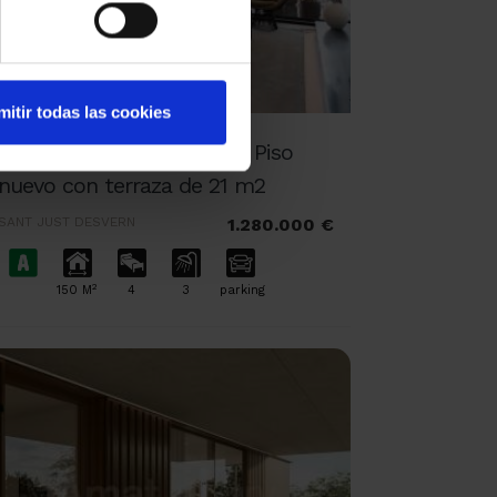
mitir todas las cookies
ELS GARROFERS-Solanes Piso
nuevo con terraza de 21 m2
SANT JUST DESVERN
1.280.000 €
2
150 M
4
3
parking