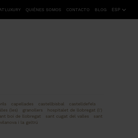
ESP
ATLUXURY
QUIÉNES SOMOS
CONTACTO
BLOG
rils
capellades
castellbisbal
castelldefels
lles (les)
granollers
hospitalet de llobregat (l')
ant boi de llobregat
sant cugat del valles
sant
vilanova i la geltrú