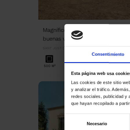
Magnífico solar urbano con
buenas vistas, en Bellsoleig
SANT JUST DESVERN
750.000 
Consentimiento
2
500 M
Esta página web usa cookie
Las cookies de este sitio we
y analizar el tráfico. Ademá
redes sociales, publicidad y
que hayan recopilado a parti
Selección
Necesario
de