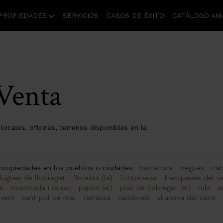
PROPIEDADES
SERVICIOS
CASOS DE ÉXITO
CATÁLOGO AM
Venta
ocales, oficinas, terrenos disponibles en la
 propiedades en los pueblos o ciudades:
barcelona
begues
cab
lugues de llobregat
floresta (la)
fontpineda
franqueses del va
ei
montcada i reixac
papiol (el)
prat de llobregat (el)
rubi
s
svern
sant pol de mar
terrassa
valldoreix
vilanova del cami