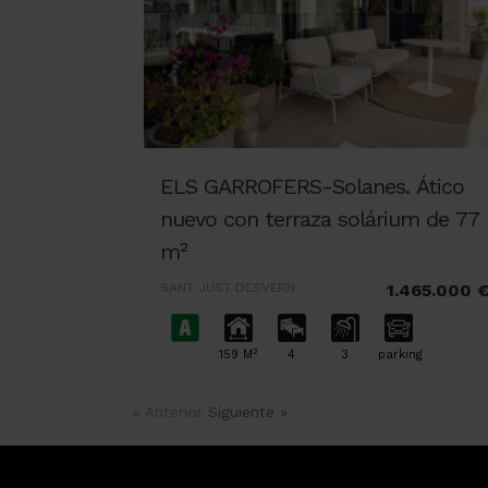
ELS GARROFERS-Solanes. Ático
nuevo con terraza solárium de 77
m²
SANT JUST DESVERN
1.465.000 
2
159 M
4
3
parking
« Anterior
Siguiente »