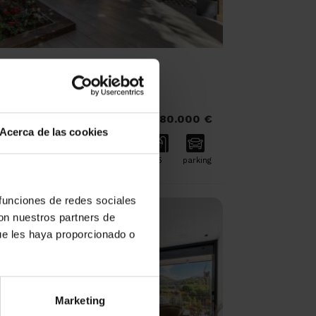
Magnífica casa unifamiliar
totalmente reformada
SANT JUST DESVERN
1.580.000 €
Acerca de las cookies
2
2
580 M
395 M
5
5
parking
 funciones de redes sociales
con nuestros partners de
ue les haya proporcionado o
Marketing