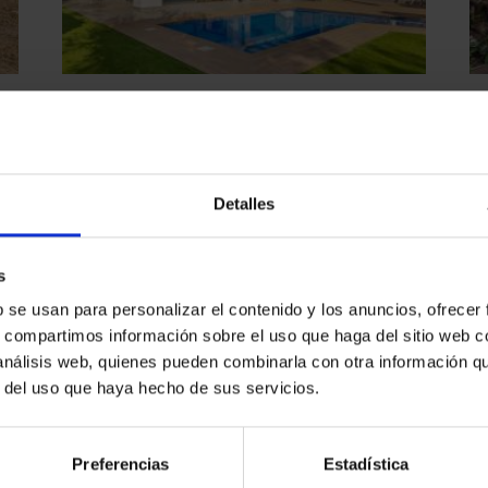
Espectacular villa en Ciutat
Diagonal
€
ESPLUGUES DE LLOBREGAT
2.900.000 €
Detalles
2
2
666 M
722 M
7
5
parking
s
b se usan para personalizar el contenido y los anuncios, ofrecer
s, compartimos información sobre el uso que haga del sitio web 
 análisis web, quienes pueden combinarla con otra información q
r del uso que haya hecho de sus servicios.
Preferencias
Estadística