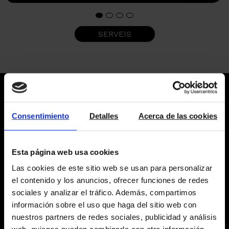
1
2
3
4
SERVEIS
Per què Amat Luxury és diferent?
Consentimiento
Detalles
Acerca de las cookies
Esta página web usa cookies
Las cookies de este sitio web se usan para personalizar
EXPERIÈNCIA
el contenido y los anuncios, ofrecer funciones de redes
Més de 70 anys d’experiència al sector immobiliari.
sociales y analizar el tráfico. Además, compartimos
información sobre el uso que haga del sitio web con
nuestros partners de redes sociales, publicidad y análisis