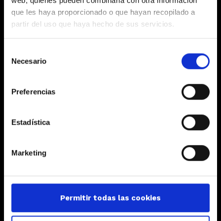
web, quienes pueden combinarla con otra información
que les haya proporcionado o que hayan recopilado a
PROFESSIONALS
partir del uso que haya hecho de sus servicios.
Equip professional consolidat i amb formació contínua.
Selección
Necesario
de
consentimiento
Preferencias
TRANSPARÈNCIA
Confidencialitat, transparència i seguretat avalen la
Estadística
nostra trajectòria.
Marketing
XARXA INTERNACIONAL
Permitir todas las cookies
Som experts locals amb una àmplia xarxa
internacional.